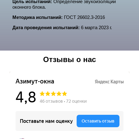
Цель испытаний:
Определение звукоизоляции
оконного блока.
Метoдикa испытaний:
ГОCT 26602.3-2016
Дата проведения испытаний:
6 марта 2023 г.
Отзывы о нас